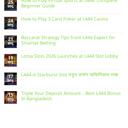
How to Play Virtual Sports at L444: Complete
25
Beginner Guide
জানু.
How to Play 3 Card Poker at L444 Casino
24
জানু.
Baccarat Strategy Tips from L444 Expert for
21
Smarter Betting
জানু.
Lotsa Slots 2026 Launches at L444 Slot Lobby
19
জানু.
L444-এ Starburst Slot নতুন ভার্সন অফিসিয়াল লঞ্চ
17
জানু.
Triple Your Deposit Amount – Best L444 Bonus
15
In Bangladesh
জানু.