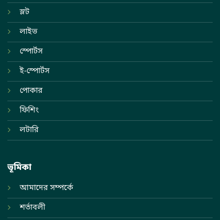
স্লট
লাইভ
স্পোর্টস
ই-স্পোর্টস
পোকার
ফিশিং
লটারি
ভূমিকা
আমাদের সম্পর্কে
শর্তাবলী