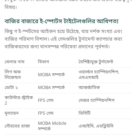
বিষয়।
বাজির বাজারে ই-স্পোর্টস টাইটেলগুলির আধিপত্য
কিছু গ ই-স্পর্টসের আইকন হয়ে উঠেছে, যার দর্শক সংখ্যা এবং
বাজির পরিমাণ বিশাল। এই গেমগুলির টুর্নামেন্ট ক্যাপচার করা
বাজিকরদের জন্য মানসম্পন্ন পরিষেবা প্রদানের পূর্বশর্ত।
খেলার নাম
বিভাগ
বৈশিষ্ট্যযুক্ত টুর্নামেন্ট
লিগ অফ
ওয়ার্ল্ডস চ্যাম্পিয়নশিপ,
MOBA সম্পর্কে
লিজেন্ডস
এমএসআই
ডোটা ২
MOBA সম্পর্কে
আন্তর্জাতিক
কাউন্টার-স্ট্রাইক
FPS গেম
মেজর চ্যাম্পিয়নশিপ
2
মূল্যায়ন
FPS গেম
ভিসিটি
MOBA Mobile
গৌরবের রাজা
এআইসি, এডব্লিউসি
সম্পর্কে