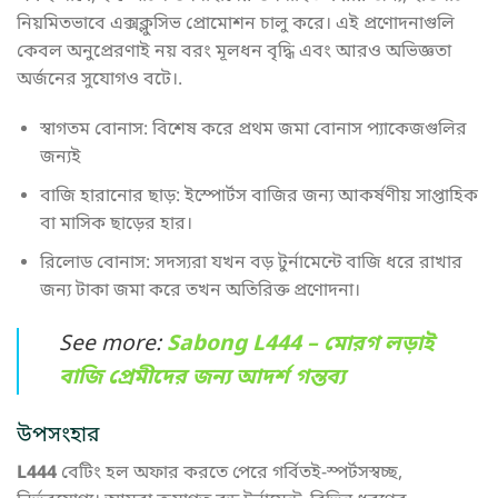
নিয়মিতভাবে এক্সক্লুসিভ প্রোমোশন চালু করে। এই প্রণোদনাগুলি
কেবল অনুপ্রেরণাই নয় বরং মূলধন বৃদ্ধি এবং আরও অভিজ্ঞতা
অর্জনের সুযোগও বটে।.
স্বাগতম বোনাস: বিশেষ করে প্রথম জমা বোনাস প্যাকেজগুলির
জন্যই
বাজি হারানোর ছাড়: ইস্পোর্টস বাজির জন্য আকর্ষণীয় সাপ্তাহিক
বা মাসিক ছাড়ের হার।
রিলোড বোনাস: সদস্যরা যখন বড় টুর্নামেন্টে বাজি ধরে রাখার
জন্য টাকা জমা করে তখন অতিরিক্ত প্রণোদনা।
See more:
Sabong L444 – মোরগ লড়াই
বাজি প্রেমীদের জন্য আদর্শ গন্তব্য
উপসংহার
L444
বেটিং হল অফার করতে পেরে গর্বিতই-স্পর্টসস্বচ্ছ,