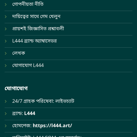
গোপনীয়তা নীতি
দায়িত্বের সাথে গেম খেলুন
প্রায়শই জিজ্ঞাসিত প্রশ্নাবলী
L444 ব্র্যান্ড অ্যাম্বাসেডর
লেখক
যোগাযোগ L444
যোগাযোগ
24/7 গ্রাহক পরিষেবা: লাইভচ্যাট
ব্র্যান্ড:
L444
হোমপেজ:
https://l444.art/