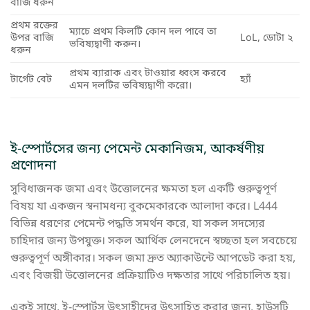
বাজি ধরুন
প্রথম রক্তের
ম্যাচে প্রথম কিলটি কোন দল পাবে তা
উপর বাজি
LoL, ডোটা ২
ভবিষ্যদ্বাণী করুন।
ধরুন
প্রথম ব্যারাক এবং টাওয়ার ধ্বংস করবে
টার্গেট বেট
হ্যাঁ
এমন দলটির ভবিষ্যদ্বাণী করো।
ই-স্পোর্টসের জন্য পেমেন্ট মেকানিজম, আকর্ষণীয়
প্রণোদনা
সুবিধাজনক জমা এবং উত্তোলনের ক্ষমতা হল একটি গুরুত্বপূর্ণ
বিষয় যা একজন স্বনামধন্য বুকমেকারকে আলাদা করে। L444
বিভিন্ন ধরণের পেমেন্ট পদ্ধতি সমর্থন করে, যা সকল সদস্যের
চাহিদার জন্য উপযুক্ত। সকল আর্থিক লেনদেনে স্বচ্ছতা হল সবচেয়ে
গুরুত্বপূর্ণ অঙ্গীকার। সকল জমা দ্রুত অ্যাকাউন্টে আপডেট করা হয়,
এবং বিজয়ী উত্তোলনের প্রক্রিয়াটিও দক্ষতার সাথে পরিচালিত হয়।
একই সাথে, ই-স্পোর্টস উৎসাহীদের উৎসাহিত করার জন্য, হাউসটি