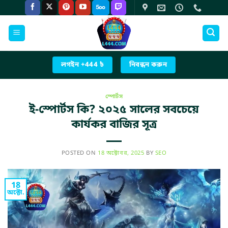
Skip
to
content
লগইন +444 ৳
নিবন্ধন করুন
স্পোর্টস
ই-স্পোর্টস কি? ২০২৫ সালের সবচেয়ে
কার্যকর বাজির সূত্র
POSTED ON
18 অক্টোবর, 2025
BY
SEO
18
অক্টো.