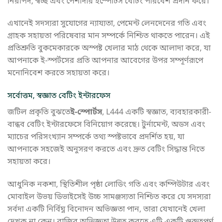
নিরাপদ, স্বচ্ছ এবং পেশাদার ইস্পোর্টস বেটিং পরিবেশ প্রদান করে।
এখানেই সদস্যরা সুযোগের ন্যায্যতা, পেমেন্ট লেনদেনের গতি এবং
গ্রাহক সহায়তা পরিষেবার মান সম্পর্কে নিশ্চিত থাকতে পারেন। এই
প্রতিশ্রুতি বুকমেকারকে অস্পষ্ট খেলার মাঠ থেকে আলাদা করে, যা
আপনাকে ই-স্পর্টসের প্রতি আপনার আবেগের উপর সম্পূর্ণরূপে
মনোনিবেশ করতে সহায়তা করে।
সর্বোত্তম, স্বজ্ঞাত বেটিং ইন্টারফেস
জটিল প্রকৃতি বুঝতে
ই-স্পোর্টস
, L444 একটি স্বজ্ঞাত, ব্যবহারকারী-
বান্ধব বেটিং ইন্টারফেসে বিনিয়োগ করেছে। টুর্নামেন্ট, অডস এবং
ম্যাচের পরিসংখ্যান সম্পর্কে তথ্য স্পষ্টভাবে প্রদর্শিত হয়, যা
আপনাকে সহজেই অনুসরণ করতে এবং দ্রুত বেটিং সিদ্ধান্ত নিতে
সহায়তা করে।
আধুনিক নকশা, স্থিতিশীল পৃষ্ঠা লোডিং গতি এবং কম্পিউটার এবং
মোবাইল উভয় ডিভাইসেই উচ্চ সামঞ্জস্যতা নিশ্চিত করে যে সদস্যরা
সর্বদা একটি নির্বিঘ্ন বিনোদন অভিজ্ঞতা পান, তারা যেখানেই খেলা
দেখুক না কেন। বাজির অভিজ্ঞতা উন্নত করতে এটি একটি গুরুত্বপূর্ণ