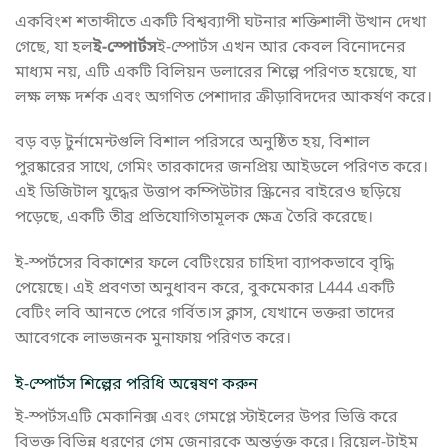
একবিংশ শতাব্দীতে একটি বিশ্বব্যাপী ঘটনার শক্তিশালী উত্থান দেখা
গেছে, যা হল
ই-স্পোর্টস
ই-স্পোর্টস এখন আর কেবল বিনোদনের
মাধ্যম নয়, এটি একটি বিলিয়ন ডলারের শিল্পে পরিণত হয়েছে, যা
লক্ষ লক্ষ দর্শক এবং অগণিত পেশাদার ক্রীড়াবিদদের আকর্ষণ করে।
বড় বড় টুর্নামেন্টগুলি বিশাল পরিসরে অনুষ্ঠিত হয়, বিশাল
পুরষ্কারের সাথে, গেমিং তারকাদের জনপ্রিয় আইডলে পরিণত করে।
এই ডিজিটাল যুদ্ধের উত্তাপ কম্পিউটার স্ক্রিনের বাইরেও ছড়িয়ে
পড়েছে, একটি তীব্র প্রতিযোগিতামূলক ক্ষেত্র তৈরি করেছে।
ই-স্পর্টসের বিকাশের ফলে বেটিংয়ের চাহিদা ব্যাপকভাবে বৃদ্ধি
পেয়েছে। এই প্রবণতা অনুধাবন করে, বুকমেকার L444 একটি
বেটিং লবি আনতে পেরে গর্বিত।স ক্লাস, যেখানে ভক্তরা তাদের
আবেগকে লাভজনক মুনাফায় পরিণত করে।
ই-স্পোর্টস শিল্পের পরিধি অন্বেষণ করুন
ই-স্পর্টসএটি মেকানিক্স এবং গেমপ্লে স্টাইলের উপর ভিত্তি করে
বিভক্ত বিভিন্ন ধরণের গেম জেনারকে অন্তর্ভুক্ত করে। রিয়েল-টাইম