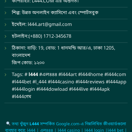
কপিরাইট: L444.COM এর অন্তর্গত।
শিল্প: উন্নত অনলাইন ক্যাসিনো এবং স্পোর্টসবুক
ইমেইল:
l444.art@gmail.com
হটলাইন:(+880) 1712-345678
ঠিকানা: বাড়ি: 19, বোড: 1 ধানমন্ডি আর/এ, ঢাকা 1205,
বাংলাদেশ
জিপ কোড: ১২০০
Tags: #
l444
#এল৪৪৪ #l444art #l444home #l444com
#l444bet #l_444 #l444casino #l444reviews #l444app
#l444login #l444dowload #l444live #l444apk
#l444গেম
তথ্য খুঁজুন
L444
সম্পর্কিত Google.com-এ নিম্নলিখিত কীওয়ার্ডগুলো
ব্যবহার করে: l444 | এল৪৪৪ | l444 casino | l444 login |l444 bet |