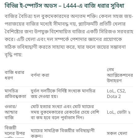
বিভিন্ন ই-স্পোর্টস অডস – L444-এ বাজি ধরার সুবিধা
বাজির বৈচিত্র্য হল বুকমেকারদের অন্যতম শক্তি। কেবল সহজ জয়-
পরাজয়ের বাজির মধ্যেই সীমাবদ্ধ নয়, প্ল্যাটফর্মটি প্রতিটি খেলার
বৈশিষ্ট্যের জন্য উপযুক্ত বিশেষায়িত বাজির একটি সিরিজও সরবরাহ
করে। এটি খেলা এবং দল সম্পর্কে পেশাদার জ্ঞানের প্রয়োগকে
সঠিক ভবিষ্যদ্বাণী করতে সাহায্য করে, যার ফলে জয়ের সম্ভাবনা
বৃদ্ধি পায়:
গেম
বাজি ধরার
বর্ণনা করা
অ্যাপ্লিকেশনের
ধরণ
উদাহরণ
মানচিত্র
দুর্বল দলটিকে নির্দিষ্ট সংখ্যক মানচিত্র
LoL, CS2,
প্রতিবন্ধকতা
জয় দেওয়া হয়।
Dota 2
ওভার/
মোট হত্যার সংখ্যা এবং মোট ম্যাচের
আন্ডার
সময় বুকমেকারের রেকর্ডের চেয়ে বেশি
LoL, ডোটা ২
বাজি
বা কম হবে বলে পূর্বাভাস দিন।
বিজয়ী
ম্যাচের সামগ্রিক বিজয়ীর ভবিষ্যদ্বাণী
দলের উপর
সকল খেলা
করুন।