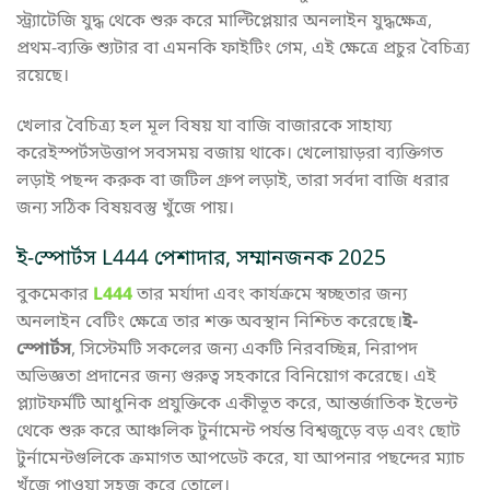
স্ট্র্যাটেজি যুদ্ধ থেকে শুরু করে মাল্টিপ্লেয়ার অনলাইন যুদ্ধক্ষেত্র,
প্রথম-ব্যক্তি শ্যুটার বা এমনকি ফাইটিং গেম, এই ক্ষেত্রে প্রচুর বৈচিত্র্য
রয়েছে।
খেলার বৈচিত্র্য হল মূল বিষয় যা বাজি বাজারকে সাহায্য
করেইস্পর্টসউত্তাপ সবসময় বজায় থাকে। খেলোয়াড়রা ব্যক্তিগত
লড়াই পছন্দ করুক বা জটিল গ্রুপ লড়াই, তারা সর্বদা বাজি ধরার
জন্য সঠিক বিষয়বস্তু খুঁজে পায়।
ই-স্পোর্টস L444 পেশাদার, সম্মানজনক 2025
বুকমেকার
L444
তার মর্যাদা এবং কার্যক্রমে স্বচ্ছতার জন্য
অনলাইন বেটিং ক্ষেত্রে তার শক্ত অবস্থান নিশ্চিত করেছে।
ই-
স্পোর্টস
, সিস্টেমটি সকলের জন্য একটি নিরবচ্ছিন্ন, নিরাপদ
অভিজ্ঞতা প্রদানের জন্য গুরুত্ব সহকারে বিনিয়োগ করেছে। এই
প্ল্যাটফর্মটি আধুনিক প্রযুক্তিকে একীভূত করে, আন্তর্জাতিক ইভেন্ট
থেকে শুরু করে আঞ্চলিক টুর্নামেন্ট পর্যন্ত বিশ্বজুড়ে বড় এবং ছোট
টুর্নামেন্টগুলিকে ক্রমাগত আপডেট করে, যা আপনার পছন্দের ম্যাচ
খুঁজে পাওয়া সহজ করে তোলে।