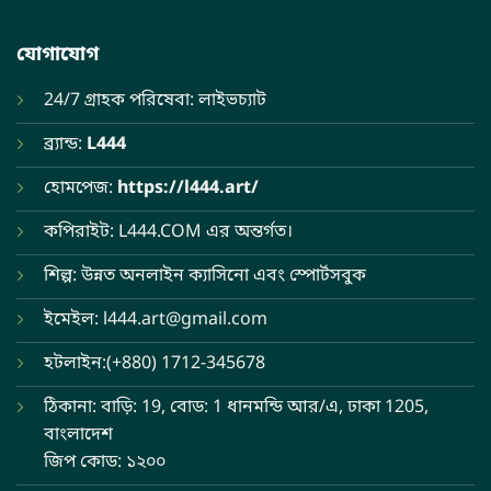
যোগাযোগ
24/7 গ্রাহক পরিষেবা: লাইভচ্যাট
ব্র্যান্ড:
L444
হোমপেজ:
https://l444.art/
কপিরাইট: L444.COM এর অন্তর্গত।
শিল্প: উন্নত অনলাইন ক্যাসিনো এবং স্পোর্টসবুক
ইমেইল:
l444.art@gmail.com
হটলাইন:(+880) 1712-345678
ঠিকানা: বাড়ি: 19, বোড: 1 ধানমন্ডি আর/এ, ঢাকা 1205,
বাংলাদেশ
জিপ কোড: ১২০০