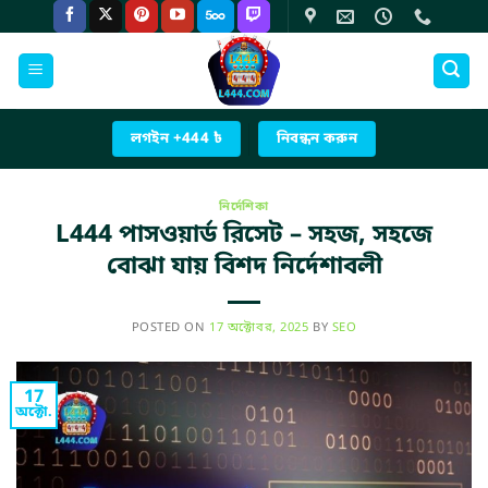
Skip
to
content
লগইন +444 ৳
নিবন্ধন করুন
নির্দেশিকা
L444 পাসওয়ার্ড রিসেট – সহজ, সহজে
বোঝা যায় বিশদ নির্দেশাবলী
POSTED ON
17 অক্টোবর, 2025
BY
SEO
17
অক্টো.