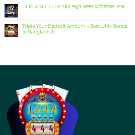
L444-এ Starburst Slot নতুন ভার্সন অফিসিয়াল লঞ্চ
17
জানু.
Triple Your Deposit Amount – Best L444 Bonus
15
In Bangladesh
জানু.