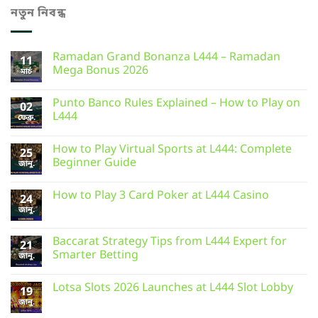
নতুন নিবন্ধ
Ramadan Grand Bonanza L444 – Ramadan
11
Mega Bonus 2026
মার্চ
Punto Banco Rules Explained – How to Play on
02
L444
ফেব্রু.
How to Play Virtual Sports at L444: Complete
25
Beginner Guide
জানু.
How to Play 3 Card Poker at L444 Casino
24
জানু.
Baccarat Strategy Tips from L444 Expert for
21
Smarter Betting
জানু.
Lotsa Slots 2026 Launches at L444 Slot Lobby
19
জানু.