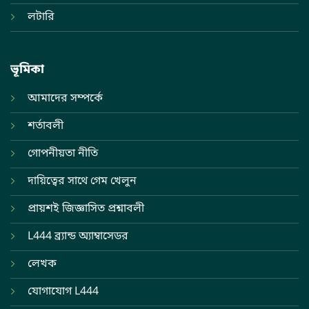
লটারি
ভূমিকা
আমাদের সম্পর্কে
শর্তাবলী
গোপনীয়তা নীতি
দায়িত্বের সাথে গেম খেলুন
প্রায়শই জিজ্ঞাসিত প্রশ্নাবলী
L444 ব্র্যান্ড অ্যাম্বাসেডর
লেখক
যোগাযোগ L444