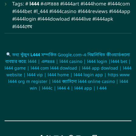
Tags: #
l444
#এল৪৪৪ #l444art #l444home #l444com
#l444bet #l_444 #l444casino #l444reviews #l444app
#l444login #l444dowload #l444live #l444apk
#l444গেম
তথ্য খুঁজুন
L444
সম্পর্কিত Google.com-এ নিম্নলিখিত কীওয়ার্ডগুলো
ব্যবহার করে: l444 | এল৪৪৪ | l444 casino | l444 login |l444 bet |
l444 game | l444 com l444 dowload | l444 app dowload | l444
website | l444 vip | l444 họme | l444 login app | https www
l444 org m register | l444 ক্যাসিনো l444 online casino | l444
win | l444c | l444 4 | l444 app | l 444