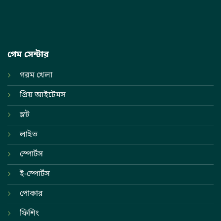
গেম সেন্টার
গরম খেলা
প্রিয় আইটেমস
স্লট
লাইভ
স্পোর্টস
ই-স্পোর্টস
পোকার
ফিশিং