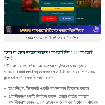
L444
পাসওয়ার্ড রিসেট করার নির্দেশিকা
ইমেল বা ফোন নম্বরের মাধ্যমে পাসওয়ার্ড দিন
l444 পাসওয়ার্ড
রিসেট
এটি সবচেয়ে জনপ্রিয় এবং দ্রুততম পদ্ধতি। খেলোয়াড়দের
প্রয়োজন
L444 লগইন
বুকমেকারের সাইটে যান এবং “পাসওয়ার্ড
ভুলে গেছেন” বিকল্পটি সন্ধান করুন।
তথ্য লিখুন: সিস্টেমটি একটি লগইন নাম জিজ্ঞাসা করবে।
প্রমাণীকরণ পদ্ধতি নির্বাচন করুন: টেক্সট বার্তার মাধ্যমে
প্রমাণীকরণ কোড (OTP) গ্রহণ করতে অথবা ইমেলের মাধ্যমে