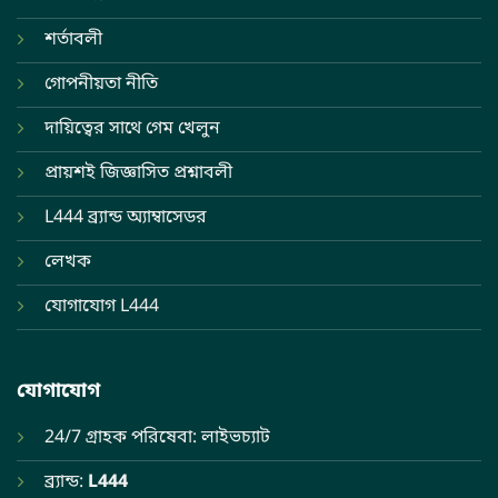
শর্তাবলী
গোপনীয়তা নীতি
দায়িত্বের সাথে গেম খেলুন
প্রায়শই জিজ্ঞাসিত প্রশ্নাবলী
L444 ব্র্যান্ড অ্যাম্বাসেডর
লেখক
যোগাযোগ L444
যোগাযোগ
24/7 গ্রাহক পরিষেবা: লাইভচ্যাট
ব্র্যান্ড:
L444