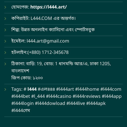
হোমপেজ:
https://l444.art/
কপিরাইট: L444.COM এর অন্তর্গত।
শিল্প: উন্নত অনলাইন ক্যাসিনো এবং স্পোর্টসবুক
ইমেইল:
l444.art@gmail.com
হটলাইন:(+880) 1712-345678
ঠিকানা: বাড়ি: 19, বোড: 1 ধানমন্ডি আর/এ, ঢাকা 1205,
বাংলাদেশ
জিপ কোড: ১২০০
Tags: #
l444
#এল৪৪৪ #l444art #l444home #l444com
#l444bet #l_444 #l444casino #l444reviews #l444app
#l444login #l444dowload #l444live #l444apk
#l444গেম