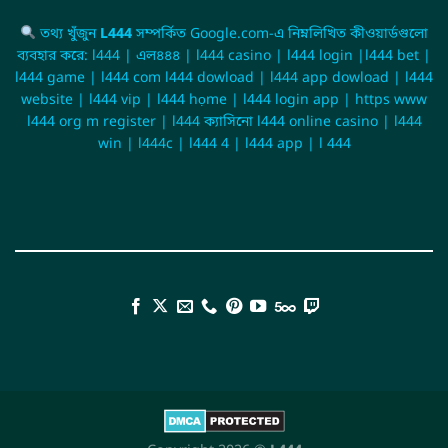
তথ্য খুঁজুন
L444
সম্পর্কিত Google.com-এ নিম্নলিখিত কীওয়ার্ডগুলো
ব্যবহার করে: l444 | এল৪৪৪ | l444 casino | l444 login |l444 bet |
l444 game | l444 com l444 dowload | l444 app dowload | l444
website | l444 vip | l444 họme | l444 login app | https www
l444 org m register | l444 ক্যাসিনো l444 online casino | l444
win | l444c | l444 4 | l444 app | l 444