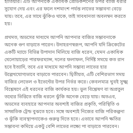
হাতিয়ার। এটি আপনাকে একাধিক প্রেডিকশনের উপর বাজি ধরার
সুযোগ দেয় এবং এর ফলে দশমাংশ পর্যন্ত লাভের সম্ভাবনা বেড়ে
যায়। তবে, এর সাথে ঝুঁকিও থাকে, তাই সাবধানতা অবলম্বন করতে
হয়।
প্রথমত, অডসের মাধ্যমে আপনি আপনার বাজির সম্ভাবনাকে
অনেক গুণ বাড়াতে পারেন। উদাহরণস্বরূপ, আপনি যদি ক্রিকেটের
একটি ম্যাচে বিভিন্ন উপাদান মিলিয়ে বাজি ধরেন, যেমন একাধিক
খেলোয়াড়ের পারফরম্যান্স, দলের ফলাফল, নির্দিষ্ট সময়ে কত রান
হবে ইত্যাদি, তবে এর মাধ্যমে আপনি সম্ভাব্য লাভের হার
উল্লেখযোগ্যভাবে বাড়াতে পারবেন। দ্বিতীয়ত, এটি বেশিরভাগ সময়
বাজির লেভেল ও ইভেন্টের উপর নির্ভর করে। কেবলমাত্র খুবই সুক্ষ্ম
বিশ্লেষণে এই ধরনের বাজি কার্যকর হয়। ভুল বিশ্লেষণ বা অপ্রতুল
তথ্যের ভিত্তিতে বাজি ধরলে ঝুঁকি অনেক বেড়ে যায়। অতএব,
অডসের ব্যবহারে আপনার অবশ্যই বাজির প্রকৃতি, পরিস্থিতি ও
সাম্প্রতিক ট্রেন্ড বুঝতে হবে। সঙ্গে অবশ্যই নিজের বাজি পরিকল্পনা
ও ঝুঁকি ব্যবস্থাপনাকেও গুরুত্ব দিতে হবে। এভাবে আপনি ক্ষতির
সম্ভাবনা কমিয়ে একটু বেশি লাভের লক্ষ্যে পা বাড়াতে পারবেন।