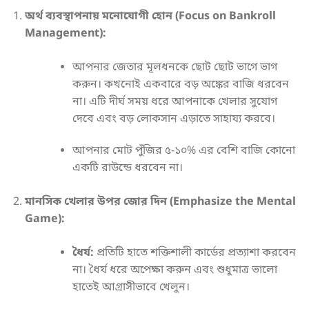
অর্থ ব্যবস্থাপনায় মনোযোগী হোন (Focus on Bankroll
Management):
আপনার জেতার মূলধনকে ছোট ছোট ভাগে ভাগ
করুন। কখনোই একবারে বড় অঙ্কের বাজি ধরবেন
না। এটি দীর্ঘ সময় ধরে আপনাকে খেলার সুযোগ
দেবে এবং বড় লোকসান এড়াতে সাহায্য করবে।
আপনার মোট পুঁজির ৫-১০% এর বেশি বাজি কোনো
একটি রাউন্ডে ধরবেন না।
মানসিক খেলার উপর জোর দিন (Emphasize the Mental
Game):
ধৈর্য:
প্রতিটি হাতে শক্তিশালী কার্ডের প্রত্যাশা করবেন
না। ধৈর্য ধরে অপেক্ষা করুন এবং শুধুমাত্র ভালো
হাতেই আগ্রাসীভাবে খেলুন।