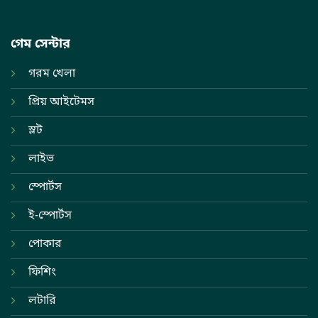
গেম সেন্টার
গরম খেলা
প্রিয় আইটেমস
স্লট
লাইভ
স্পোর্টস
ই-স্পোর্টস
পোকার
ফিশিং
লটারি