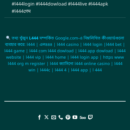
#l444login #l444dowload #l444live #l444apk
#l444গেম
তথ্য খুঁজুন
L444
সম্পর্কিত Google.com-এ নিম্নলিখিত কীওয়ার্ডগুলো
ব্যবহার করে: l444 | এল৪৪৪ | l444 casino | l444 login |l444 bet |
l444 game | l444 com l444 dowload | l444 app dowload | l444
website | l444 vip | l444 họme | l444 login app | https www
l444 org m register | l444 ক্যাসিনো l444 online casino | l444
win | l444c | l444 4 | l444 app | l 444