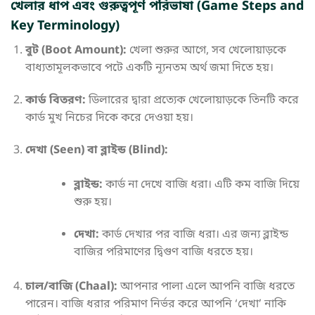
খেলার ধাপ এবং গুরুত্বপূর্ণ পরিভাষা (Game Steps and
Key Terminology)
বুট (Boot Amount):
খেলা শুরুর আগে, সব খেলোয়াড়কে
বাধ্যতামূলকভাবে পটে একটি ন্যূনতম অর্থ জমা দিতে হয়।
কার্ড বিতরণ:
ডিলারের দ্বারা প্রত্যেক খেলোয়াড়কে তিনটি করে
কার্ড মুখ নিচের দিকে করে দেওয়া হয়।
দেখা (Seen) বা ব্লাইন্ড (Blind):
ব্লাইন্ড:
কার্ড না দেখে বাজি ধরা। এটি কম বাজি দিয়ে
শুরু হয়।
দেখা:
কার্ড দেখার পর বাজি ধরা। এর জন্য ব্লাইন্ড
বাজির পরিমাণের দ্বিগুণ বাজি ধরতে হয়।
চাল/বাজি (Chaal):
আপনার পালা এলে আপনি বাজি ধরতে
পারেন। বাজি ধরার পরিমাণ নির্ভর করে আপনি ‘দেখা’ নাকি