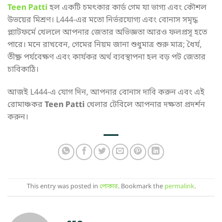
Teen Patti
হল একটি চমৎকার কার্ড গেম যা ভাগ্য এবং কৌশল
উভয়ের মিশ্রণ। L444-এর মতো নির্ভরযোগ্য এবং বোনাস সমৃদ্ধ
প্ল্যাটফর্মে খেললে আপনার জেতার অভিজ্ঞতা আরও ফলপ্রসূ হতে
পারে। মনে রাখবেন, গেমের নিয়ম জানা শুধুমাত্র শুরু মাত্র; ধৈর্য,
তীক্ষ্ণ পর্যবেক্ষণ এবং কার্যকর অর্থ ব্যবস্থাপনা হল বড় পট জেতার
চাবিকাঠি।
আজই L444-এ যোগ দিন, আপনার বোনাস দাবি করুন এবং এই
রোমাঞ্চকর
Teen Patti
খেলার টেবিলে আপনার দক্ষতা প্রদর্শন
করুন।
This entry was posted in
পোকার
. Bookmark the
permalink
.