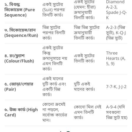
একই স্যুটের
Diamond
২. বিশুদ্ধ
একই স্যুটের
(যেমন: হীরা)
A-2-3,
সিকোয়েন্স (Pure
(Suit) পরপর
ক্রমানুযায়ী
Spade J-Q-
Sequence)
তিনটি কার্ড।
তিনটি কার্ড।
K
ভিন্ন স্যুটের
ভিন্ন ভিন্ন স্যুটের
A-2-3 (ভিন্ন
৩. সিকোয়েন্স/রান
পরপর তিনটি
ক্রমানুযায়ী
স্যুট), K-Q-J
(Sequence/Run)
কার্ড।
তিনটি কার্ড।
(ভিন্ন স্যুট)
একই স্যুটের
কিন্তু
Three
৪. রং/ফ্ল্যাশ
একই স্যুটের
ক্রমানুসারে নয়
Hearts (A,
(Colour/Flush)
তিনটি কার্ড।
এমন তিনটি
5, 9)
কার্ড।
একই মানের
৫. জোড়া/পেয়ার
দুটি কার্ড এবং
দুটি একই
7-7-K, J-J-2
(Pair)
একটি ভিন্ন
মানের কার্ড।
কার্ড।
কোনো ক্রমেই
কোনো মিল নেই
A-9-4 (যদি
৬. উচ্চ কার্ড (High
না পড়লে,
এমন তিনটি
সবগুলো
Card)
সর্বোচ্চ কার্ডের
কার্ড।
ভিন্ন স্যুট হয়)
মান।